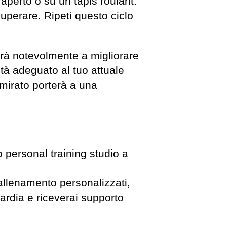
'aperto o su un tapis roulant.
cuperare. Ripeti questo ciclo
irà notevolmente a migliorare
ità adeguato al tuo attuale
 mirato porterà a una
to personal training studio a
i allenamento personalizzati,
uardia e riceverai supporto