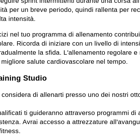
guire sprint intermittenti durante una corsa all
tà per un breve periodo, quindi rallenta per re
ta intensità.
rcizi nel tuo programma di allenamento contribu
are. Ricorda di iniziare con un livello di intens
gradualmente la sfida. L'allenamento regolare e
migliore salute cardiovascolare nel tempo.
raining Studio
i, considera di allenarti presso uno dei nostri ot
qualificati ti guideranno attraverso programmi d
sistenza. Avrai accesso a attrezzature all'avang
fitness.