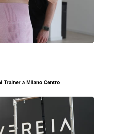
l Trainer
a
Milano Centro