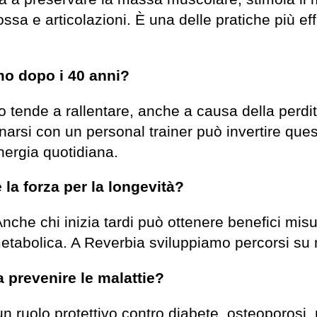
sa e articolazioni. È una delle pratiche più eff
o dopo i 40 anni?
o tende a rallentare, anche a causa della perdi
narsi con un personal trainer può invertire que
nergia quotidiana.
 la forza per la longevità?
che chi inizia tardi può ottenere benefici misura
metabolica. A Reverbia sviluppiamo percorsi su 
 prevenire le malattie?
 ruolo protettivo contro diabete, osteoporosi, 