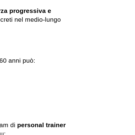
za progressiva e
ncreti nel medio-lungo
 60 anni può:
eam di
personal trainer
u: