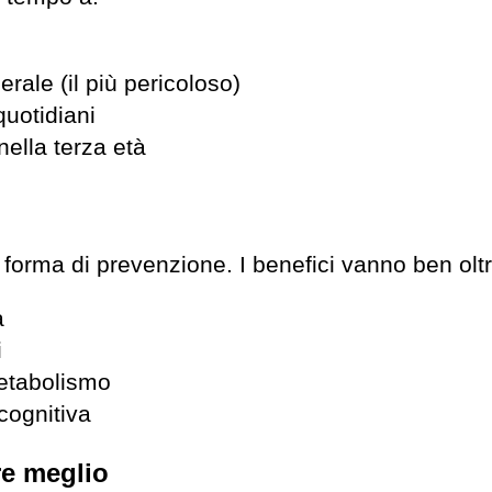
rale (il più pericoloso)
quotidiani
nella terza età
forma di prevenzione. I benefici vanno ben oltre
a
i
metabolismo
cognitiva
re meglio