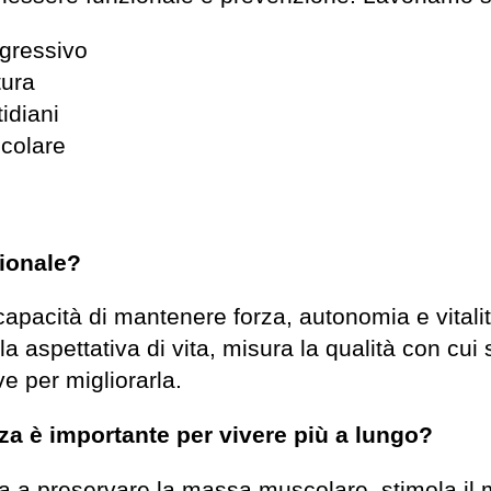
ogressivo
tura
idiani
ticolare
zionale?
 capacità di mantenere forza, autonomia e vital
ola aspettativa di vita, misura la qualità con cui 
e per migliorarla.
za è importante per vivere più a lungo?
ta a preservare la massa muscolare, stimola il 