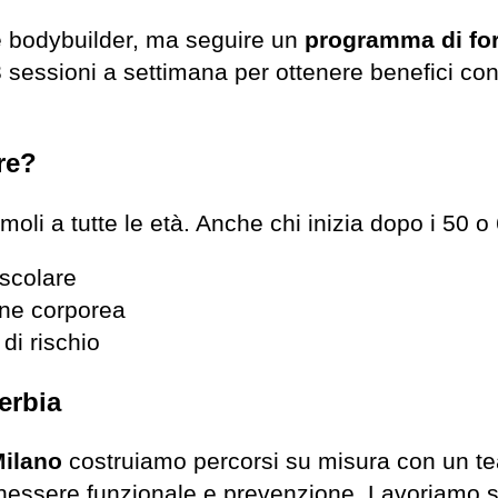
e bodybuilder, ma seguire un
programma di for
 sessioni a settimana per ottenere benefici co
re?
imoli a tutte le età. Anche chi inizia dopo i 50 o
scolare
one corporea
 di rischio
erbia
Milano
costruiamo percorsi su misura con un t
benessere funzionale e prevenzione. Lavoriamo s