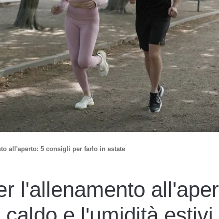
o all'aperto: 5 consigli per farlo in estate
er l'allenamento all'aper
caldo e l'umidità estivi