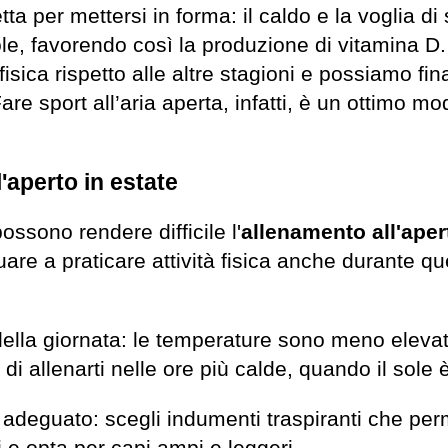
ta per mettersi in forma: il caldo e la voglia di s
ole, favorendo così la produzione di vitamina D
 fisica rispetto alle altre stagioni e possiamo fi
 Fare sport all’aria aperta, infatti, è un ottimo m
l'aperto in estate
possono rendere difficile l'
allenamento all'aper
nuare a praticare attività fisica anche durante q
della giornata: le temperature sono meno elevat
di allenarti nelle ore più calde, quando il sole è
adeguato: scegli indumenti traspiranti che perm
tti e opta per capi ampi e leggeri.