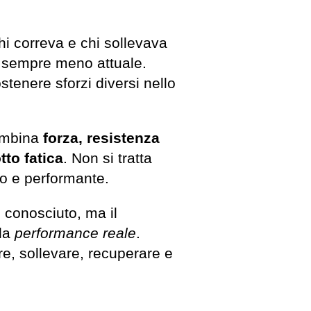
hi correva e chi sollevava
 è sempre meno attuale.
stenere sforzi diversi nello
ombina
forza, resistenza
to fatica
. Non si tratta
to e performante.
conosciuto, ma il
lla
performance reale
.
re, sollevare, recuperare e