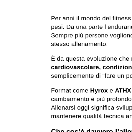
Per anni il mondo del fitness
pesi. Da una parte l’enduranc
Sempre più persone vogliono e
stesso allenamento.
È da questa evoluzione che 
cardiovascolare, condizion
semplicemente di “fare un po’
Format come
Hyrox
e
ATHX
cambiamento è più profondo: i
Allenarsi oggi significa svil
mantenere qualità tecnica a
Che cos’è davvero l’all