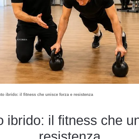
o ibrido: il fitness che unisce forza e resistenza
ibrido: il fitness che u
resistenza