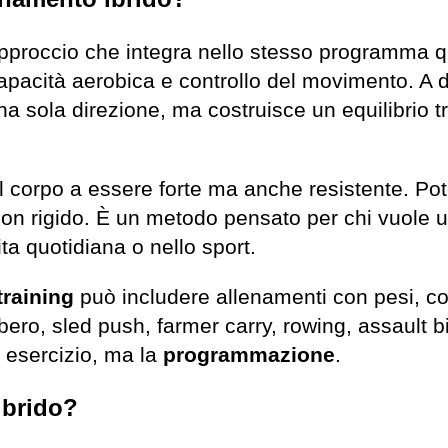
proccio che integra nello stesso programma qua
capacità aerobica e controllo del movimento. A 
na sola direzione, ma costruisce un equilibrio t
e il corpo a essere forte ma anche resistente. 
n rigido. È un metodo pensato per chi vuole un 
ita quotidiana o nello sport.
training
può includere allenamenti con pesi, corsa
ibero, sled push, farmer carry, rowing, assault bi
o esercizio, ma la
programmazione
.
ibrido?