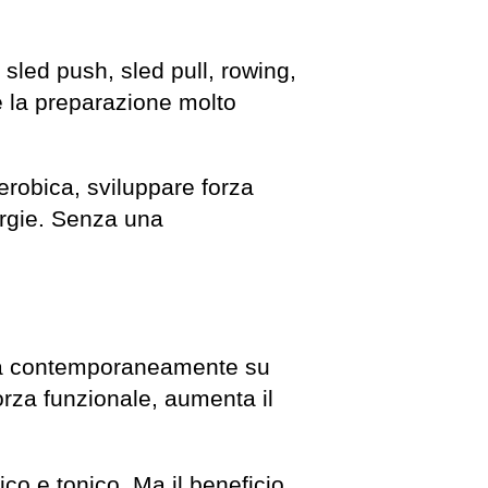
 sled push, sled pull, rowing,
e la preparazione molto
aerobica, sviluppare forza
nergie. Senza una
ra contemporaneamente su
forza funzionale, aumenta il
ico e tonico. Ma il beneficio