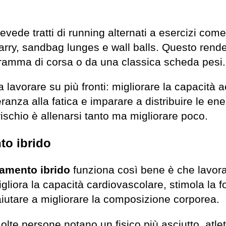
vede tratti di running alternati a esercizi come
rry, sandbag lunges e wall balls. Questo rend
ramma di corsa o da una classica scheda pesi.
a lavorare su più fronti: migliorare la capacità 
eranza alla fatica e imparare a distribuire le e
ischio è allenarsi tanto ma migliorare poco.
nto ibrido
namento ibrido
funziona così bene è che lavo
Migliora la capacità cardiovascolare, stimola la 
iutare a migliorare la composizione corporea.
olte persone notano un fisico più asciutto, atlet