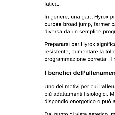
fatica.
In genere, una gara Hyrox pre
burpee broad jump, farmer ca
diversa da un semplice prog
Prepararsi per Hyrox signific
resistente, aumentare la toll
programmazione corretta, il r
I benefici dell’allename
Uno dei motivi per cui l’
alle
più adattamenti fisiologici. 
dispendio energetico e può a
Dal punto di vista estetico, m