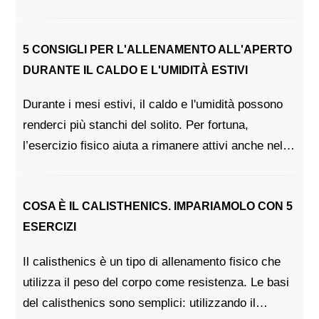
isometrico, cioè non produce alcun movimento
nelle articolazioni. Questo rende il pl...
5 CONSIGLI PER L'ALLENAMENTO ALL'APERTO
DURANTE IL CALDO E L'UMIDITÀ ESTIVI
Durante i mesi estivi, il caldo e l'umidità possono
renderci più stanchi del solito. Per fortuna,
l’esercizio fisico aiuta a rimanere attivi anche nelle
giornate afose, sia che si tratti di una passeggiata
veloce o di un allename...
COSA È IL CALISTHENICS. IMPARIAMOLO CON 5
ESERCIZI
Il calisthenics è un tipo di allenamento fisico che
utilizza il peso del corpo come resistenza. Le basi
del calisthenics sono semplici: utilizzando il