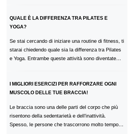
è un problema l'esercizio serale può essere
altrettanto efficace. È...
QUALE È LA DIFFERENZA TRA PILATES E
YOGA?
Se stai cercando di iniziare una routine di fitness, ti
starai chiedendo quale sia la differenza tra Pilates
e Yoga. Entrambe queste attività sono diventate
molto popolari negli ultimi anni, ma in realtà sono
molto diverse. In questo p...
I MIGLIORI ESERCIZI PER RAFFORZARE OGNI
MUSCOLO DELLE TUE BRACCIA!
Le braccia sono una delle parti del corpo che più
risentono della sedentarietà e dell'inattività.
Spesso, le persone che trascorrono molto tempo
sedute hanno braccia più deboli e poco toniche.