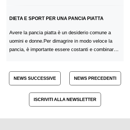
proprio peso corporeo, è possibile eseguire una
serie di esercizi per tonificare...
DIETA E SPORT PER UNA PANCIA PIATTA
Avere la pancia piatta è un desiderio comune a
uomini e donne.Per dimagrire in modo veloce la
pancia, è importante essere costanti e combinare
dieta e sport. In effetti, curare solo l'alimentazione
o fare solo attività fisica n...
NEWS SUCCESSIVE
NEWS PRECEDENTI
ISCRIVITI ALLA NEWSLETTER