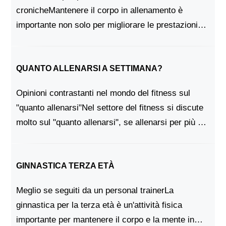
cronicheMantenere il corpo in allenamento è
importante non solo per migliorare le prestazioni
atletiche, ma anche per controllare e gestire le
malattie croniche. Alcuni studi hanno dimostrato
che l'eserc...
QUANTO ALLENARSI A SETTIMANA?
Opinioni contrastanti nel mondo del fitness sul
"quanto allenarsi"Nel settore del fitness si discute
molto sul "quanto allenarsi", se allenarsi per più di
due ore alla settimana sia efficace o addirittura
necessario. Molti allenatori ed espe...
GINNASTICA TERZA ETÀ
Meglio se seguiti da un personal trainerLa
ginnastica per la terza età è un'attività fisica
importante per mantenere il corpo e la mente in