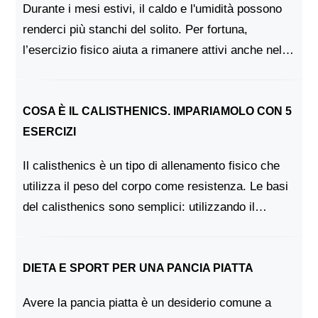
Durante i mesi estivi, il caldo e l'umidità possono
renderci più stanchi del solito. Per fortuna,
l’esercizio fisico aiuta a rimanere attivi anche nelle
giornate afose, sia che si tratti di una passeggiata
veloce o di un allename...
COSA È IL CALISTHENICS. IMPARIAMOLO CON 5
ESERCIZI
Il calisthenics è un tipo di allenamento fisico che
utilizza il peso del corpo come resistenza. Le basi
del calisthenics sono semplici: utilizzando il
proprio peso corporeo, è possibile eseguire una
serie di esercizi per tonificare...
DIETA E SPORT PER UNA PANCIA PIATTA
Avere la pancia piatta è un desiderio comune a