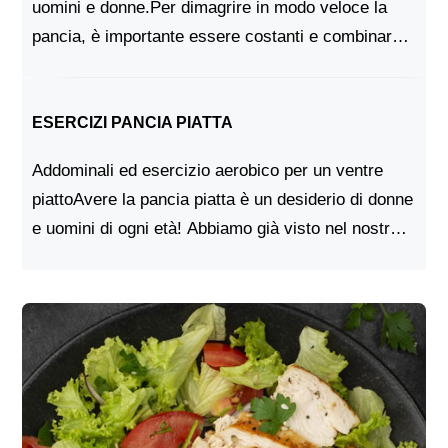
uomini e donne.Per dimagrire in modo veloce la
pancia, è importante essere costanti e combinare
dieta e sport. In effetti, curare solo l'alimentazione
o fare solo attività fisica n...
ESERCIZI PANCIA PIATTA
Addominali ed esercizio aerobico per un ventre
piattoAvere la pancia piatta è un desiderio di donne
e uomini di ogni età! Abbiamo già visto nel nostro
articolo dedicato come sia importante sia lo stile di
vita, quanto l'eserciz...