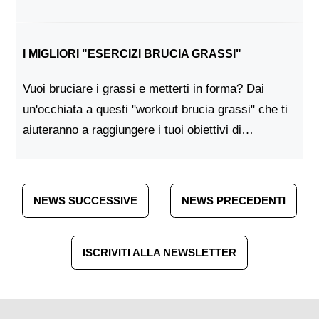
tenere a mente alcuni aspetti fondamentali per
scongiurare il rischio di infortuni.Se stai cerca...
I MIGLIORI "ESERCIZI BRUCIA GRASSI"
Vuoi bruciare i grassi e metterti in forma? Dai
un'occhiata a questi "workout brucia grassi" che ti
aiuteranno a raggiungere i tuoi obiettivi di
fitness!Quale allenamento brucia più grassi?Se
stai cercando di bruciare i grassi, dovresti con...
NEWS SUCCESSIVE
NEWS PRECEDENTI
ISCRIVITI ALLA NEWSLETTER