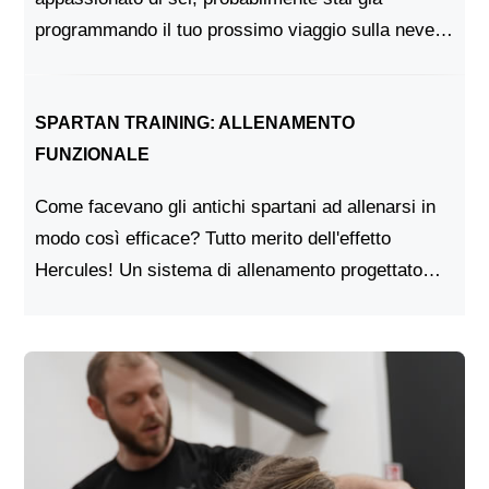
programmando il tuo prossimo viaggio sulla neve.
Ma prima di scendere in pista, c'è una cosa
importante da fare: la presciistica.Che cos'è la...
SPARTAN TRAINING: ALLENAMENTO
FUNZIONALE
Come facevano gli antichi spartani ad allenarsi in
modo così efficace? Tutto merito dell'effetto
Hercules! Un sistema di allenamento progettato
per spingere il proprio corpo ai limiti e perfetto per
chiunque sia alla ricerca di una sfida seri...