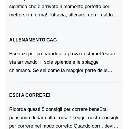
significa che è arrivato il momento perfetto per
mettersi in forma! Tuttavia, allenarsi con il caldo
può essere difficile, perchè si va incontro a
stanchezza muscolare e spossatezza.Que...
ALLENAMENTO GAG
Esercizi per prepararti alla prova costumeL'estate
sta arrivando, il sole splende e le spiagge
chiamano. Se sei come la maggior parte delle
persone, vorrai apparire al meglio quando sarai
sulla sabbia e sulle onde. Ma prima di iniziare a
mettere in...
ESCI A CORRERE!
Ricorda questi 5 consigli per correre beneStai
pensando di darti alla corsa? Leggi i nostri consigli
per correre nel modo corretto.Quando corri, devi