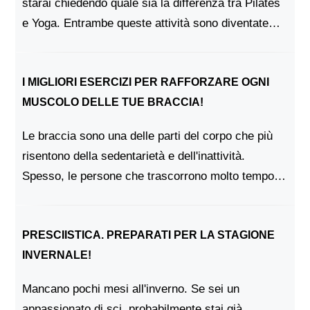
starai chiedendo quale sia la differenza tra Pilates
e Yoga. Entrambe queste attività sono diventate
molto popolari negli ultimi anni, ma in realtà sono
molto diverse. In questo p...
I MIGLIORI ESERCIZI PER RAFFORZARE OGNI
MUSCOLO DELLE TUE BRACCIA!
Le braccia sono una delle parti del corpo che più
risentono della sedentarietà e dell'inattività.
Spesso, le persone che trascorrono molto tempo
sedute hanno braccia più deboli e poco toniche.
Per fortuna, ci sono degli e...
PRESCIISTICA. PREPARATI PER LA STAGIONE
INVERNALE!
Mancano pochi mesi all'inverno. Se sei un
appassionato di sci, probabilmente stai già